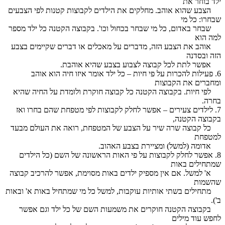
ילד בוחר את
הצבע שהוא אוהב. מחלקים את הילדים לקבוצות קטנות לפי הצבעים
שבחרו: כל מי
שבחר באדום, כל מי שבחר בכחול וכו'. בקבוצה הקטנה כל ילד מספר
למה הוא
אוהב את הצבע הזה, מדברים על מאכלים או דברים שקיימים בצבע
הזה ובסדנה
אפשר לתת לכל קבוצה לצבוע בצבע שהיא אוהבת.
6. פעילות להכרות על פי חיות – כל ילד אומר איזו חיה הוא אוהב
ומחברים את הקבוצות
לפי חיות. בקבוצה הקטנה כל קבוצה חוקרת ולומדת על החיה שהיא
בחרה.
7. לילדים צעירים – אפשר לחלק לקבוצות לפי מטפחת שהם בחרו ואז
בקבוצה הקטנה,
כל קבוצה שרה שיר על הצבע של המטפחת, רואה את העולם מבעד
למטפחת
אדומה (למשל) ומציירת בצבע האהוב.
8. אפשר לחלק לקבוצות על פי האות הראשונה של השם (כל הילדים
שמתחילים באות
א' למשל. אם אין מספיק ילדים באות מסוימת, אפשר להרכיב קבוצה
שהשמות
מתחילים בשתי אותיות עוקבות, למשל כל מי שמתחיל באות א' ובאות
ב').
בקבוצה הקטנה חוקרים את משמעות השם של כל ילד וגם אפשר
לחפש עוד מילים