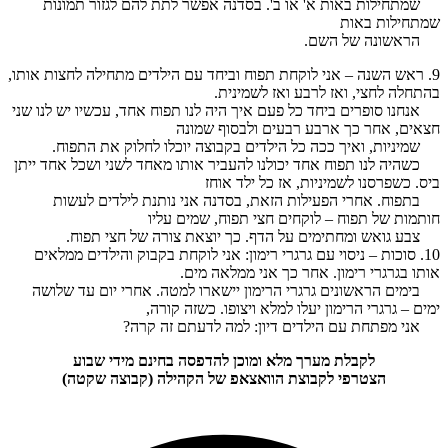
שמתחילות באות א' או ב'. בסדנה אפשר לתת להם לגזור תמונות
שמתחילות באות
הראשונה של השם.
9. ראש השנה – אני לוקחת תפוח וביחד עם הילדים מתחילה לחצות אותו,
בהתחלה לחצי, ואז לרבע ואז לשמינית.
אנחנו סופרים ביחד כל פעם איך היה לנו תפוח אחד, עכשיו יש לנו שני
חצאים, אחר כך ארבע רבעים ולבסוף שמונה
שמיניות, ואיך ככה כל הילדים בקבוצה יוכלו לחלוק את התפוח.
כשהיה לנו תפוח אחד יכולנו להעביר אותו מאחד לשני ושכל אחד ייתן
ביס. כשפרסנו לשמיניות, אז כל ילד אוחז
בתפוח. אחרי הפעילות הזאת, בסדנה אני נותנת לילדים לעשות
חותמות של תפוח – לוקחים חצי תפוח, שמים עליו
צבע גואש ומחתימים על הדף. כך יוצאת צורה של חצי תפוח.
10. סוכות – ניסוי עם גרגרי רימון: אני לוקחת בקבוק והילדים ממלאים
אותו בגרגרי רימון. אחר כך אני ממלאה מים.
בימים הראשונים גרגרי הרימון יישארו למטה. אחרי יום עד שלושה
ימים – גרגרי הרימון יעלו למלא ויצופו. כשזה קורה,
אני מפתחת עם הילדים דיון: למה לדעתם זה קרה?
לקבלת מערך מלא ומוכן להדפסה בחינם מידי שבוע
הצטרפי לקבוצת הוואצאפ של הקהילה (קבוצה שקטה)