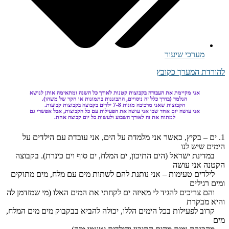
מערכי שיעור
להורדת המערך כקובץ
אני מקיימת את העבודה בקבוצות קטנות לאורך כל השנה ומתאימה אותן לנושא
הנלמד (בדרך כלל זה ניסויים, התבוננות בתמונות או חקר של משהו).
הקבוצות שאני מרכיבה מונות 7-8 ילדים בקבוצה בקבוצות קבועות.
אני עושה יום אחד שבו אני עושה את הפעילות עם כל הקבוצות, אבל אפשרי גם
למתוח את זה לאורך השבוע ולעשות כל יום קבוצה אחת.
1. ים – בקיץ, כאשר אני מלמדת על הים, אני עובדת עם הילדים על
הימים שיש לנו
במדינת ישראל (הים התיכון, ים המלח, ים סוף וים כינרת). בקבוצה
הקטנה אני עושה
לילדים טעימות – אני נותנת להם לשתות מים עם מלח, מים מתוקים
ומים רגילים
והם צריכים להגיד לי מאיזה ים לקחתי את המים האלו (מי שמזדמן לה
והיא מבקרת
קרוב לפעילות בכל הימים הללו, יכולה להביא בבקבוק מים מים המלח,
מים