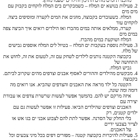
מהכנרת ומים מהים התיכון והילדים יטעמו מזה).
2. פעילות בנושא ים המלח – כשמבקרים בים המלח לוקחים בקבוק עם
מים מים
המלח. כשעובדים בקבוצה, מוזגים את המים לקערה ומוסיפים ביצה.
לוקחים עוד
קערה, ממלאים אותה במים מהברז ואז הילדים רואים איך הביצה צפה
במים מים
המלח ושוקעת במים מהברז.
3. פעילות נוספת בעקבות ים המלח – בטיול לים המלח אוספים גבישים
של מלח.
בקבוצה הקטנה נותנים לילדים לשחק עם זה, לטעום את זה, לחוש את
התחושה של
גביש המלח.
4. מבקשים מהילדים וההורים לאסוף אבנים וצדפים מהים שקרוב לביתם.
בקבוצה
הקטנה כל ילד מראה את האבנים והצדפים שהביא. אנו רואים מה
דומה ומה שונה,
איזה מרקם יש להם. בהמשך אפשר לעשות שרשרת צדפים או עבודת
יצירה עם
האבנים וצדפים שהילדים הביאו. פעילות זו אפשר לעשות גם עם
ילדים קטנים, רק
בלי החלק של הסדנה. אפשר לתת להם לצבוע אבני ים בגו אש או
לצייר בצבעי ידיים
על האבנים.
5. פעילות להיכרות בקבוצה קטנה – מפזרים דפים בכל מיני צבעים וכל