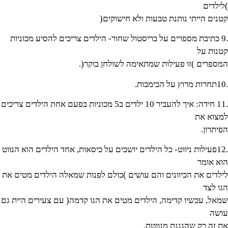
)לילדים
קטנים הייתי נותנת טבעות ולא חישוקים(
.9 כתיבת מספרים על בריסטול שחור- הילדים צריכים להסיע מכוניות
קטנות על
המספרים )זו פעילות שמתאימה לשולחן בוקר(.
.10תחרות מרוץ על הבימבות.
.11 חידה: איך להעביר 10 ילדים ב5 מכוניות בפעם אחת הילדים צריכים
למצוא את
הפיתרון.
.12פעילות ניווט- כל הילדים יושבים על כיסאות, אחד הילדים הוא הנווט
הוא אומר
לילדים את הכיוונים והם עושים )כולם לפנות שמאלה הילדים מטים את
הגו לצד
שמאל, עכשיו קדימה, הילדים מטים את הגו קדמה( עם צעירים היית גם
עושה
את זה רק שהגננת מנווטת.