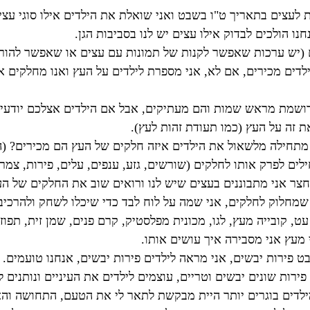
 לעצים בתאריך ט"ו בשבט ואני שואלת את הילדים אילו סוגי עצ
 הולכים לבדוק אילו עצים יש לנו בסביבות הגן.
 (יש ערכות שאפשר לקנות של תמונות עם עצים או שאפשר להוריד
לדים מכירים, אם לא, אני מספרת לילדים על העץ ואנו מחלקים א
 רושמת מראש שמות והם מעתיקים, אבל אם הילדים אצלכם יודעי
 זה על העץ (כמו תעודת זהות לעץ).
מתחילה מלשאול את הילדים איזה חלקים של העץ הם מכירים? (היל
לים לפרק אותו לחלקים (שורשים, גזע, ענפים, עלים, פירות, צמ
חצר אני מתבוננים בעצים שיש לנו ורואים שוב את החלקים של ה
מחלוק לחלקים, אני שמה על לוח לבד כדי שיכלו לשחק ולהרכיב
ט, קובייה מעץ, לגו, מכונית מפלסטיק, קרם פנים, שמן זית, תפוז,
 מעץ אני מסבירה איך עושים אותו.
 פירות יבשים, אני מראה לילדים פירות יבשים, אנחנו טועמים.
רות שונים יבשים וטריים, עוצמים לילדים את העיניים ונותנים ל
מילדים בוגרים יותר היית מבקשת לתאר לי את הטעם, התחושה והא