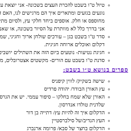
טיול ט"ו בשבט להכרת העצים בשכונה- אני יוצאת עם ה
נוגעים בגזעים ומתארים איך הם מרגישים לנו, האם זה
מחוספס או חלק. אוספים ביחד חלקי עץ, ולסיום מתי
אני בדרך כלל לא מוותרת על הסיור בשכונה, או שאנ
סדר ט"ו בשבט בגן – עורכים שולחן ארוך וחגיגי, שמ
דקלום ואוכלים ארוחה חגיגית.
חגיגת נטיעות- נוטעים ביום הזה את השתילים יושבים
סדנת ט"ו בשבט עם הורים- מקשטים אצטרובלים, מכי
ספרים בנושא ט״ו בשבט:
שישה בשקיק/ לווין קיפניס
עץ האורן הבודד/ יהודה פרדיס
האורן שלא שמח בחלקו – סיפור עממי. יש את הגרס
שלדנית טולדו אנדרסון.
הדקלום איך זה להיות עץ/ דתייה בן דור
העץ הנדיב/של סילברסטיין
הדקלום בחצר של סבא/ פרומה ארנברג