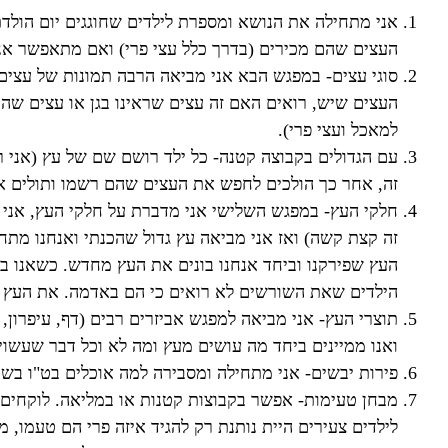
אני מתחילה את הנושא ומספרת לילדים שחוגגים יום הולדת
העצים שהם מכירים (בדרך כלל עצי פרי) ואם מתאפשר אנחנו
סוגי עצים- במפגש הבא אני מביאה הרבה תמונות של עצים
העצים שיש, רואים האם זה עצים שראינו בגן או עצים שהי
למאכל ועצי פרי).
עם הגדולים בקבוצה קטנה- כל ילד רושם שם של עץ (אני
זה, אחר כך הולכים לחפש את העצים שהם רשמו ותולים את
חלקי העץ- במפגש השלישי אני מדברת על חלקי העץ, אני 
זה קצת קשה) ואז אני מביאה עץ גדול שהכנתי ואנחנו מתחי
העץ שפירקנו וביחד אנחנו בונים את העץ מחדש. כשאנו ב
הילדים שאת השורשים לא רואים כי הם באדמה. את העץ ש
תוצרי העץ- אני מביאה למפגש אביזרים רבים (דף, עיפרון, ע
ואנו ממיינים ביחד מה עושים מעץ ומה לא וכל דבר שעשוי
פירות יבשים- אני מתחילה ומסבירה למה אוכלים בט"ו בשבט
מבחן טעימות- אפשר בקבוצות קטנות או במליאה. לוקחים פי
לילדים צעירים היית נותנת רק להגיד איזה פרי הם טעמו, 