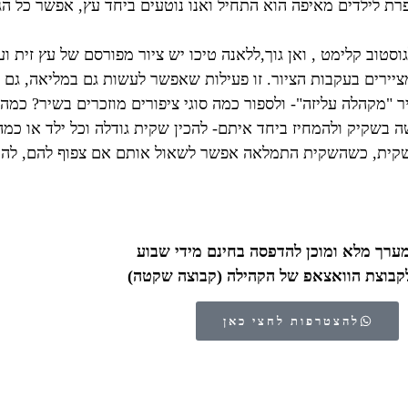
ת לילדים מאיפה הוא התחיל ואנו נוטעים ביחד עץ, אפשר כל הג
וסטוב קלימט , ואן גוך,ללאנה טיכו יש ציור מפורסם של עץ זית וע
יירים בעקבות הציור. זו פעילות שאפשר לעשות גם במליאה, גם ב
 "מקהלה עליזה"- ולספור כמה סוגי ציפורים מוזכרים בשיר? כמה
שקיק ולהמחיז ביחד איתם- להכין שקית גודלה וכל ילד או כמה 
השקית, כשהשקית התמלאה אפשר לשאול אותם אם צפוף להם, להוצ
ערך מלא ומוכן להדפסה בחינם מידי שבוע
קבוצת הוואצאפ של הקהילה (קבוצה שקטה)
להצטרפות לחצי כאן