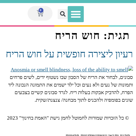
0
תגית:
חוש הריח
הגדלת הכנסה לאנשי חינוך
מועדון המנויות V.I.P
ספר המערכים הגדול
מערכי שיעור
ערכות מוכנות
רעיון ליצירה חופשית על חוש הריח
סבונים, לבחור את הריח של הסבון שבו נשטוף ידים, לשים פרחים
ותמונות של נעים ולא נעים וכל ילד ישמים את התמונה הנכונה ליד
הפרח, להדביק אבקות בעלות ריח. לגרד סבונים קשיים בצבעים
שונים בפומפיה ולהכניס לתוך מבחנה/ צנצנת/שקית.
© כל הזכויות שמורות לחמוטל לחמן גישת "האמת בחינוך" 2023
תקנון ותנאי שימוש
מדיניות פרטיות