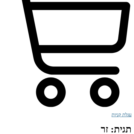
עגלת קניות
תגית:
זר