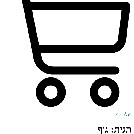
עגלת קניות
תגית:
גוף