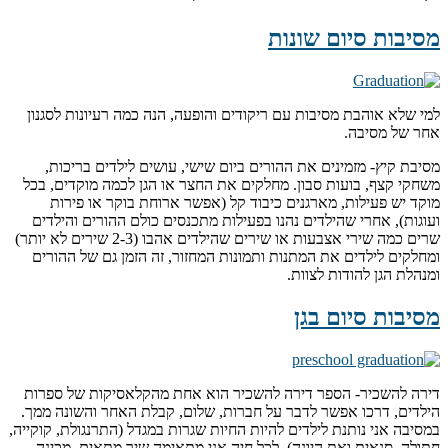
מסיבות סיום שונות
למי שלא אוהבת מסיבות עם ריקודים והופעה, הנה כמה רעיונות לסגנון
אחר של מסיבה.
מסיבת קיץ- מזמינים את ההורים ביום שישי, עושים לילדים בריכות,
משחקי קצף, בועות סבון. מחלקים את החצר או הגן לכמה מוקדים, בכל
מוקד יש פעילות, מארגנים כיבוד קל (אפשר ארוחת בוקר או פירות
ועוגות), אחרי שהילדים נהנו בפעילות מתכנסים כולם ההורים והילדים
שרים כמה שירי אצבעות או שירים שהילדים אהבו (2-3 שירים לא יותר)
ומחלקים לילדים את המתנות ותמונות המחזור, זה הזמן גם של ההורים
ומנהלת הגן להודות לצוות.
מסיבות סיום בגן
דירה להשכיר- הספר דירה להשכיר הוא אחת מהקלאסיקות של ספרות
הילדים, דרכו אפשר לדבר על חברות, שלום, קבלת האחר והשונה ממך.
במסיבה אני נותנת לילדים להיות החיות שגרות במגדל (התרנגולת, קוקייה,
חתולה, סנאית ואת היונה), לכל חיה אני מתאימה שיר מתאים, מכינה