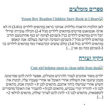
ספרים מומלצים
לאן הולכות הדאגות בלילות/ אנתוני בראון (מתאים לילדים בני3-6) זה לא
ארגז/ אנטואנט פורטיס (מתאים לילדים מגיל 2-4) חבילה עוברת/ שירלי
יובל חיים (מתאים לילדים בני3-7שנים) לציונה יש כנף אחת/נועם חורב
(מתאים לילדים מגיל 3-7שנים) הנסיכה הגרועה בעולם/ אנה קאמפ
(מתאים לילדים בגיל 3-6) כולם עושים קקי/טארו גומי (מתאים לילדים בני
2-3שנים) ככה גם אני […]
ניקיון ועזרה
ילדים מאוד אוהבים לעזור ולהרגיש מועילים, אפשר לתת להם סמרטוט/
מגבון שינגבו את השולחן אחרי האוכל או אחרי שעבדו עליו, לנקות את
השיש אחרי שבישלו ביחד אתכם, מתאים לבנ י3+ לנקות אבק, מתאים
לבני 3+ להוריד קורי עכביש, מתאים לבני5+ להעביר את האוכל מהסירים
לקופסאות, מתאים לבני 3+ לתת להם לערוך שולחן, מתאים לגילאי 2+
[…]