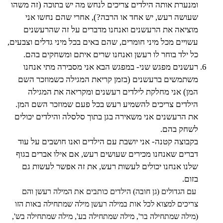
ומנערת אותה הילדים צריכים לנחש מה יש בתוכה (זה משהו
שעושה רעש, יש אחד או הרבה?), אחרי שהם נחשו אני
מוציאה את הרעשנים ואנחנו מדברים על זה שהרעשנים
עשויים מכל מיני חומרים, שהם באים בכל מיני גדלים וצבעים,
כל ילד בוחר לו רעשן ואנחנו שרים איתם ומשחקים בהם.
רעשנים מפגש שני- במפגש הבא אני מסבירה מתי אנחנו
משתמשים ברעשנים (בזמן קריאת המגילה כשמוזכר השם
המן) אני מחלקת לילדים רעשנים ומקריאה את המגילה
הילדים צריכים להשמיע רעש בכל פעם שמוזכר השם המן.
את הרעשנים אני משאירה בגן בתוך סלסלה והילדים יכולים
לשחק בהם.
בקבוצה קטנה- אני יושבת עם הילדים ואנו חושבים על עוד
דברים שאנחנו מכירים שעושים רעש, אם אילו אברים בגוף
שלנו אנחנו יכולים לעשות רעש, את זה אפשר לעשות גם
בזום.
עם הגדולים (גן חובה) הילדים כותבים את המילה רעשן והם
צריכים למצוא לכל אות במילה רעשן מילה שמתחילה באות הזו
(מילה שמתחילה בר', מילה
שמתחילה בע', מילה שמתחילה בש',