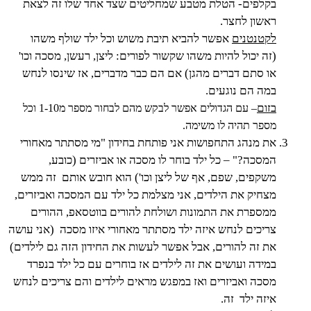
בקלפים- הטלת מטבע שמחליטים שצד אחד שלו זה לצאת
ראשון לחצר.
לקטנטנים
אפשר להביא תיבת משוש וכל ילד שולף משהו
(זה יכול להיות משהו שקשור לפורים: ליצן, רעשן, מסכה וכו'
או סתם דברים מהגן) אם הם כבר מדברים, אז שינסו לנחש
במה הם נוגעים.
בזום
– עם הגדולים אפשר לבקש מהם לבחור מספר מ1-10 וכל
מספר תהיה לו משימה.
את מנהג התחפושות אני פותחת בחידון "מי מסתתר מאחורי
המסכה?" – כל ילד בוחר לו מסכה או אביזרים (כובע,
משקפים, שפם, אף של ליצן וכו') הוא חובש אותם זה ממש
מצחיק את הילדים, אני מצלמת כל ילד עם המסכה ואביזרים,
ממספרת את התמונות ושולחת להורים בווטסאפ, ההורים
צריכים לנחש איזה ילד מסתתר מאחורי איזו מסכה (אני עושה
את זה להורים, אבל אפשר לעשות את החידון הזה גם לילדים)
במידה ועושים את זה לילדים אז בוחרים עם כל ילד בנפרד
מסכה ואביזרים ואז במפגש מראים לילדים והם צריכים לנחש
איזה ילד זה.