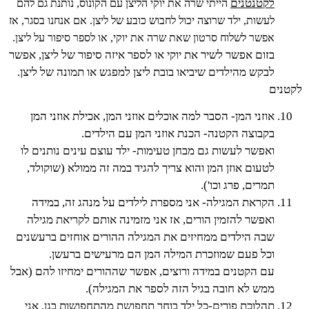
לקטנטנים
הייתי שרה את יוקי הליצן עם הקונוס, נותנת גם להם
לעשות, ילד שרוצה יכול לחבוש כובע של ליצן. אם אנחנו בסגר, אז
אפשר לשלוח סרטון שאת שרה את יוקי, או לספר סיפור על ליצן.
בזום אפשר לשיר את יוקי או לספר איזה סיפור של ליצן, אפשר
לבקש מהילדים שיביאו בובת ליצן למפגש או תמונה של ליצן.
לקטנים
אוזני המן- הסבר למה אוכלים אוזני המן, אכילת אוזני המן
בקבוצה הקטנה- הכנת אוזני המן עם הילדים.
ואפשר לעשות גם מבחן טעימות- ילד עוצם עינים נותנים לו
לטעום אוזן המן והוא צריך להגיד במה זה ממולא (שוקולד,
תמרים, פרג וכו').
הקראת המגילה- אני מספרת לילדים על מנהג זה, במידה
ואפשר להזמין הורים, אז אני מזמינה אותם לקריאת מגילה
שבה הילדים ממחיזים את המגילה ההורים אוחזים ברעשנים
וכל פעם שמוזכרת המילה המן הם מרעישים ברעשן.
עם הקטנים במידה ורוצים, אפשר שההורים ימחיזו להם (אבל
ממש לא חובה בגיל הזה לספר את המגילה).
תהלוכת פורים-כל ילד בוחר תחפושת מהתחפושות בגן, אני