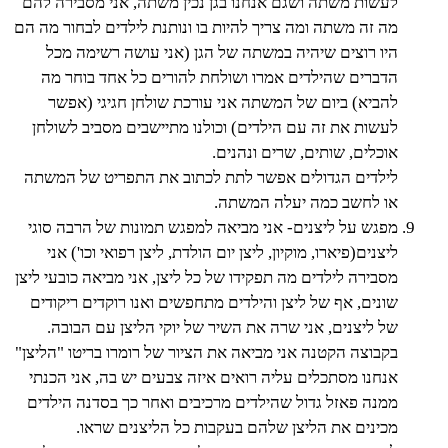
לעשות משתה ושגם אנחנו בגן נכין משתה, אני מסבירה להם
מה זה משתה ומה צריך להיות בו ונותנת לילדים לבחור מה הם
היו רוצים שיהיה במשתה של הגן (אני עושה רשימה מכל
הדברים שהילדים אמרו ושולחת להורים כל אחד בוחר מה
להביא) ביום של המשתה אני עורכת שולחן חגיגי (אפשר
לעשות את זה עם הילדים) וכולנו מתיישבים מסביב לשולחן
אוכלים, שותים, שרים ונהנים.
לילדים הגדולים אפשר לתת לכתוב את התפריט של המשתה
או לחשב כמה יעלה המשתה.
מפגש על ליצנים- אני מביאה למפגש תמונות של הרבה סוגי
ליצנים(פיארו, מוקיון, ליצן יום הולדת, ליצן רפואי וכו') אני
מסבירה לילדים מה תפקידו של כל ליצן, אני מביאה כובעי ליצן
שונים, אף של ליצן והילדים מתחפשים ואנו רוקדים ריקודים
של ליצנים, אני שרה את השיר של יוקי הליצן עם הבובה.
בקבוצה הקטנה אני מביאה את הציור של רומרו בריטו "הליצן"
אנחנו מסתכלים עליה רואים איזה צבעים יש בה, אני הכנתי
ממנה פאזל גדול שהילדים מרכיבים ואחר כך בסדנה הילדים
מכינים את הליצן שלהם בעקבות כל הליצנים שראו.