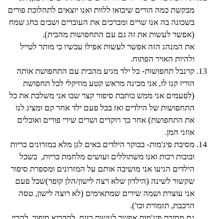
מבקשת כמה הורים שיבואו ללוות ואנו יוצאים לתהלוכת פורים
בשכונה בה אנו שרים ומברכים את העוברים ושבים בחג שמח
(אפשר לעשות את זה גם עם התחפושות מהבית).
את המנהג הזה אפשר לעשות אפילו עכשיו כי מותר לטייל
ולהיות האויר הפתוח.
קרנבל תחפושות- כל ילד מגיע מהבית עם התחפושת אותה
הוריו קנו לו, אני מכינה מראש קטע מוזיקלי לכל תחפושת
(לפעמים אני ממש כותבת סיפור קצר שבו אני משלבת את כל
התחפושות של הילדים ואז בכל פעם ילד אחר קם ומציג לנו
את התחפושת) אחר כך רוקדים ושרים שירי פורים ואוכלים
אוזני המן.
מסיבת פיג'מות- בבוקר הילדים באים לגן מלא במזרונים כריות
ובובות רכות ואנו משתוללים ועושים מלחמת כריות, כשכל
הילדים הגיעו אני מושיבה אותם על המזרונים ומספרת סיפור
שקשור לשינה (הילדון שלא רצה לישון/הלן קופר)שכל פעם
אני עוצרת ושמה שירים שמתאימים (לא רוצה לישון, טסה
הרכבת, תזמורת וכו').
גם מסיבת פיג'מות אפשר לעשות בזום, להקריא סיפור, להכין