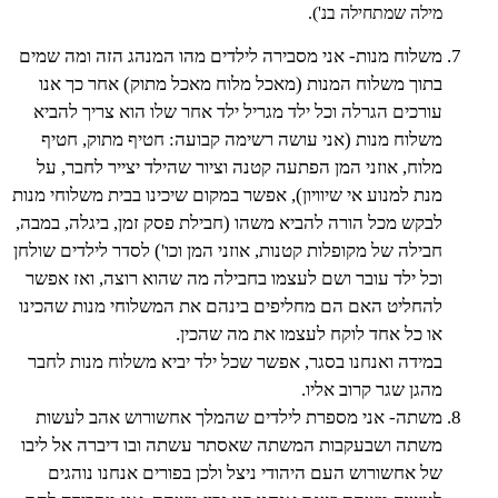
מילה שמתחילה בנ').
משלוח מנות- אני מסבירה לילדים מהו המנהג הזה ומה שמים
בתוך משלוח המנות (מאכל מלוח מאכל מתוק) אחר כך אנו
עורכים הגרלה וכל ילד מגריל ילד אחר שלו הוא צריך להביא
משלוח מנות (אני עושה רשימה קבועה: חטיף מתוק, חטיף
מלוח, אוזני המן הפתעה קטנה וציור שהילד יצייר לחבר, על
מנת למנוע אי שיוויון), אפשר במקום שיכינו בבית משלוחי מנות
לבקש מכל הורה להביא משהו (חבילת פסק זמן, ביגלה, במבה,
חבילה של מקופלות קטנות, אוזני המן וכו') לסדר לילדים שולחן
וכל ילד עובר ושם לעצמו בחבילה מה שהוא רוצה, ואז אפשר
להחליט האם הם מחליפים בינהם את המשלוחי מנות שהכינו
או כל אחד לוקח לעצמו את מה שהכין.
במידה ואנחנו בסגר, אפשר שכל ילד יביא משלוח מנות לחבר
מהגן שגר קרוב אליו.
משתה- אני מספרת לילדים שהמלך אחשורוש אהב לעשות
משתה ושבעקבות המשתה שאסתר עשתה ובו דיברה אל ליבו
של אחשורוש העם היהודי ניצל ולכן בפורים אנחנו נוהגים