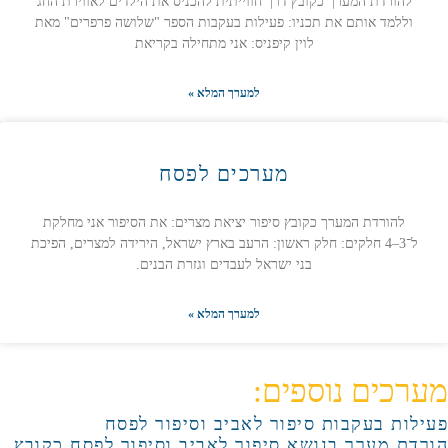
להורדת המערך כקובץ דרך חווייתית להכניס את הילדים לאווירת החג
וללמד אותם את תכניו: פעילות בעקבות הספר "שלושה פרפרים" מאת
לוין קיפניס: אני מתחילה בקריאת
למערך המלא »
מערכים לפסח
להורדת המערך כקובץ סיפור יציאת מצרים: את הסיפור אני מחלקת
ל־3–4 חלקים: חלק ראשון: הרעב בארץ ישראל, הירידה למצרים, הפיכת
בני ישראל לעבדים וגזרת הבנים.
למערך המלא »
מערכים נוספים:
פעילות בעקבות סיפור לאביב וסיפור לפסח
הורדת מערך בנושא סיפור לאביב וסיפור לפסח כקובץ