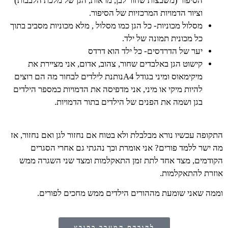
הסיפור (משבצות שחור לבן, מראות, הגן של מלכת הלבבות)
וציור הדמויות המרכזיות של הסיפור.
מסלול מכוניות- כל הגן כמו מסלול , מלא מכוניות מסביב בתוך
כל מכונית תמונה של ילד.
יער של הדרדסים- כל ילד הוא דרדס
קישוט הגן באלבדים שחור, צהוב, אדום, אני מציירת את
מיקימאוס ומיני בגודל A4נותנת לילדים לבחור מה הם רוצים
להיות מיקי או מיני, אני מדפיסה את הדמויות כמספר הילדים
בגן ושמה את הפנים של הילדים בתור הדמויות.
התקופה עכשיו נורא מבלבלת ולא בטוח אם נחזור לגן ואם נחזור, אז
מה ישר ללמד פורים? אני אומרת וכך נהגתי גם אחרי הסגרים
הקודמים, מצד אחד לתת זמן התאקלמות ומצד שני השגרה ממש
אוזרת להתאקלמות.
וממה שאני שומעת מההורים הילדים ממש מחכים לפורים.
להורדת המערך כקובץ