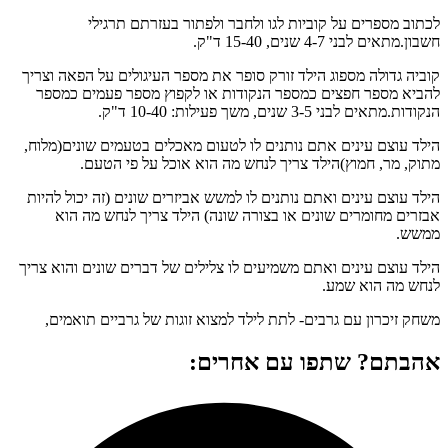
לכתוב מספרים על קוביות לגו ולחבר ולפתור בעזרתם תרגילי
חשבון.מתאים לבני 4-7 שנים, 15-40 ד"ק.
קוביה גדולה מספוג הילד זורק סופר את מספר העיגולים על הפאה וצריך
להביא מספר חפצים כמספר הנקודות או לקפוץ מספר פעמים כמספר
הנקודות.מתאים לבני 3-5 שנים, משך פעילות: 10-40 ד"ק.
הילד עוצם עינים אתם נותנים לו לטעום מאכלים בטעמים שונים(מלוח,
מתוק, מר, חמוץ)הילד צריך לנחש מה הוא אוכל על פי הטעם.
הילד עוצם עינים ואתם נותנים לו למשש אביזרים שונים (זה יכול להיות
אבזרים מחומרים שונים או בצורה שונה) הילד צריך לנחש מה הוא
ממשש.
הילד עוצם עינים ואתם משמיעים לו צלילים של דברים שונים והוא צריך
לנחש מה הוא שמע.
משחק זיכרון עם גרבים- לתת לילד למצוא זוגות של גרביים תואמים,
אהבתם? שתפו עם אחרים: