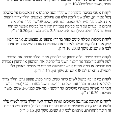
שנים, משך פעילות:10-30 ד"ק
לקחת אטבי כביסה בהתחלה שהילד ינסה לתפוס את האטבים על סלסלה
(של פטריות), שלב שני להכין קלף עם עיגולים בצבעים הילד צריך לתפוס
את האטב על הנייר לפי הצבע המתאים, שלב שלישי הילד תולה את
גרבים או בגדים על חבל כביסה (במידה ואין חבל כביסה אפשר למתוח
חוט ושהילד יתלה עליו). מתאים לבני 2-5 שנים משך זמן:10-20 ד"ק
לקחת מקלות אכילה סינים לפזר בחדר (פונפונים, צעצועים, או כל חפץ
קטן אחר) ולבקש מהילד לאסוף את החפצים בעזרת המקלות. מתאים
לבני 3-6 שנים, משך זמ:10-20 ד"ק.
לקחת כפית לשים עליה פונפון או כל חפץ אחר הילד מכניס את הכפית
לפה ולהעביר מצד אחד לצד השני בלי להפיל את הפונפון או החפץ (במידה
ויש חברים או כמה אחים אפשר לעשות תחרות מי מסיים ראשון בלי
להפיל). מתאים לבנ י3-8 שנים, משך זמן: 5-15 ד"ק.
לקחת כף או כף בישול לשים כדור טניס, כדור ספוג, פונפון גרב, הילד צריך
לגלגל את הכדור מצד אחד של החדר לצד השני בעזרת הכף (במידה ויש
חבר זה משחק משותף מגלגלים אחד לשני). מתאים לבני 2-6 שנים. משך
פעילות: 10-30 ד"ק.
לוקחים חתיכת צמר גפן מגלגלים אותה לכדור קטן והילד צריך לנשוף עליו
ולהזיז עד לנקודה שמחליטים אותו בעזרת הפה בלבד( במידה ויש חברים
זה הופך לתחרות). מתאים לבני 3-7 שנים, משך זמן: 5-15 ד"ק.