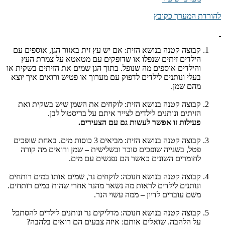
להורדת המערך כקובץ
קבוצה קטנה בנושא הזית: אם יש עץ זית באזור הגן, אוספים עם
הילדים זיתים שנפלו או שדופקים עם מטאטא על צמרת העץ
והילדים אוספים מה שנופל. בתוך הגן שמים את הזיתים בשקית או
בעלי ונותנים לילדים לדפוק עם מערוך או פטיש ורואים איך יוצא
מהם שמן.
קבוצה קטנה בנושא הזית: לוקחים את השמן שיש בשקית ואת
הזיתים ונותנים לילדים לצייר איתם על בריסטול לבן.
פעילות זו אפשר לעשות גם עם הצעירים.
קבוצה קטנה בנושא הזית: מביאים 3 כוסות מים. באחת שופכים
פטל, בשנייה שופכים סוכר ובשלישית – שמן ורואים מה קורה
לחומרים השונים כאשר הם נפגשים עם מים.
קבוצה קטנה בנושא חנוכה: לוקחים נר, שמים אותו במים רותחים
ונותנים לילדים לראות מה נשאר מהנר אחרי שהות במים רותחים.
משם עוברים לדיון – ממה עשוי הנר.
קבוצה קטנה בנושא חנוכה: מדליקים נר ונותנים לילדים להסתכל
על הלהבה. שואלים אותם: איזה צבעים הם רואים בלהבה?