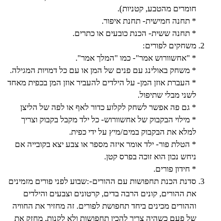
חומרים מהטבע, קטניות).
* תחנה חמישית- תחנת איפור.
* תחנה ששית- הכנת כובעים או כתרים.
משחקים לפורים:
* "אחשוורוש אמר"- כמו "המלך אמר".
* משחק באולינג עם פנים של המן או עם כל דמויות המגילה.
* העברת אוזן המן- על הילדים להעביר אוזן המן בכפית מאחד
לשני מבלי שתיפול.
* גם פה אפשר לשחק לקלוע כדור לאף או לפה של הליצן
* מילוי הבקבוק של אחשוורוש- כל ילד מקבל בקבוק וצריך
למלא את הבקבוק במים/מיץ על ידי כפית.
* הטלת פור- ילד אומר איזה מספר או צבע יצא בקובייה אם
ניחש נכון הוא זוכה בפרס קטן.
* חידון פורים.
סדנת הכנת תחפושות עם ההורים-:שבוע לפני פורים מזמינים
את ההורים, קונים הרבה בדים, קרטונים וצבעים והילדים
וההורים מכינים ביחד תחפושת לפורים. זה מחזיר את החוויה
של פעם כשהיה צריך להכין תחפושות ולא לקנות, מחזק את