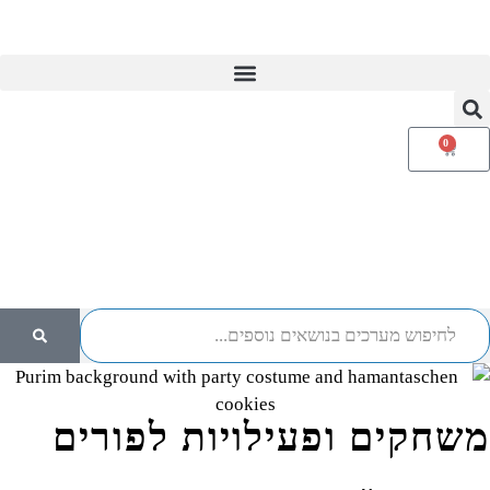
מועדון המנויות V.I.P
0
משחקים ופעילויות לפורים