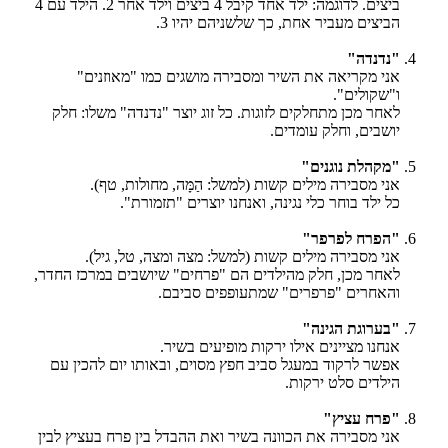
ביצים. לדוגמה: ילד אחד קיבל 4 ביצים וילד אחר 2. הילד עם 4
הביצים מעביר אחת, כך שלשניהם יהיו 3.
"נדנדה"
אני מקריאה את השיר ומסבירה מושגים כמו "מאוזנים"
ו"שקולים".
לאחר מכן מתחלקים לזוגות. כל זוג יוצר "נדנדה" משלו: חלק
יושבים, וחלק עומדים.
"מקהלת נוגנים"
אני מסבירה מילים קשות (למשל: הַמָּה, מחולות, טף).
כל ילד בוחר כלי נגינה, ואנחנו יוצרים "תזמורת".
"הפרח לפרפר"
אני מסבירה מילים קשות (למשל: מצה ומצה, טל, גיל).
לאחר מכן, חלק מהילדים הם "פרחים" שיושבים במרכז החדר,
והאחרים "פרפרים" שמתעופפים סביבם.
"בערוגת הגינה"
אנחנו מציינים אילו ירקות מופיעים בשיר.
אפשר לרקוד במעגל סביב חפץ מסוים, ובאותו יום להכין עם
הילדים סלט ירקות.
"פרח עציץ"
אני מסבירה את הכוונה בשיר ואת ההבדל בין פרח בעציץ לבין