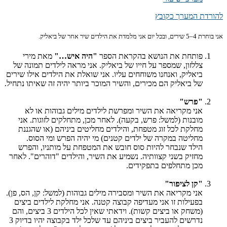
להורדת המערך כקובץ
אני בוחרת 4–5 שירים, ובכל יום אני מלמדת את הילדים שיר אחר של ביאליק.
פותחת את הנושא בהקראת הספר
"היה איש…"
מאת מירי
צללזון, שמספר על חייו של ביאליק. אני מראה לילדים תמונה של
ביאליק, ואנחנו משוחחים עליו. אני שואלת את הילדים אילו שירים
של ביאליק הם מכירים, והשיר המוכר ביותר יהיה זה שאיתו נתחיל.
"פרש"
אני מקריאה את השיר ומפרשת לילדים מילים גבוהות או לא
מובנות (למשל: פרש, בקעה). לאחר מכן, מתחלקים לזוגות. אני
מחלקת לכל זוג מטפחת, והילדים מחליטים ביניהם (או שהגננת
מחליטה במקרה של ילדים קטנים) מי יהיה הפרש ומי הסוס.
הילד שנבחר להיות סוס חובש את המטפחת על מותניו, והפרש
מחזיק בשני קצוותיה. נשמיע את השיר, והילדים "דוהרים". לאחר
מכן מתחלפים בתפקידים.
"קן לציפור"
אני מקריאה את השיר ומסבירה מילים גבוהות (למשל: קן, הס, פן).
בפעילות זו אני מעדיפה קבוצה קטנה. אני מחלקת לילדים ביצים
(משחק או ביצים קשות). וידאתי שאין לכל הילדים 3 ביצים, והם
נדרשים להעביר ביצים ביניהם עד שלכל ילד בקבוצה יהיו בדיוק 3