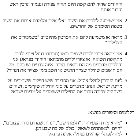
היהודים שהיה להם קשה היום תהיה צפירה ונעמוד ונרכין ראש
ונזכור אותם.
אני משמיעה לילדים את השיר "אלי אלי" ומלמדת אותם את השיר
בשפת הסימנים של החרשים.
מראה או משמיעה להם את הסרטון מהיוטיוב "כשמכירים את
הצלילים"
אני מראה ציורי ילדים שצוירו בגטו (תכתבו בגוגל ציורי ילדים
מתקופת השואה, או ציורי ילדים מהמוזאון היהודי בפראג) אני
והילדים מדברים מה הם רואים בציור, איזה צבעים יש בהם, מה
הם חושבים שהילד שצייר הרגיש או חשב בזמן שצייר את הציור?
ליום הזיכרון לחללי צה"ל- אני מסבירה שיש חיילים ששומרים על
מדינת ישראל, אנחנו מדברים על סוגי החילות שקיימים, ושהיום
כשתהיה צפירה נזכור את החיילים ששומרים על מדינת ישראל.
דקלומים וסיפורים בנושא:
"מה אומרת הצפירה", "חלמתי שם", "נרות שמחים נרות עצובים",
"חיים- למשתהים לשאול" כולם של בת שבע דגן.
למה לנפתלי קוראים נפתלי/ אלונה פרנקל