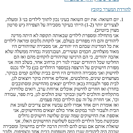
להורדת המערך כקובץ
יום השואה- את יום השואה בעיני נכון לתווך לילדים בני 3 ומעלה,
לצעירים יותר (1-2) הייתי בעיקר מסבירה על הצפירה (יש סרטון
מצוין ביוטיוב).
אני מתחילה ומספרת לילדים שבאותה תקופה לא היתה מדינה
ליהודים והם היו מפוזרים בעולם, אני לוקחת גלובוס ומראה לילדים
את כל המדינות שבהם היו יהודים, אני מסבירה שהיהודים היו
מאוד מוצלחים, חכמים ועשירים, ושבגרמניה נבחרה ממשלה שלא
אהבה יהודים, כי הם הרגישו שהיהודים לוקחים מהם ואז הם
החליטו שכל היהודים יעברו לגור רק ברחוב אחד, בשלב הזה אני
מפזרת חישוקים על הרצפה (כמספר היהלדים בגן) כל ילד נכנס
לחישוק ואני מסבירה היהודים היו חיים בבית שלהם קמים בבוקר,
מצחצחים שינים, מתלבשים, אוכלים ארוחת בוקר ויוצאים לגן,
לבית ספר ולעבודה (כאן הילדים יוצאים מהחישוק ומסתובבים
בחדר) ואז חוזרים לחישוק אוכלים ארוחת ערב, רואים טלוויזיה,
מתקלחים והולכים לישון ובבוקר שוב הולכים לגן, בית ספר, עבודה
וכו', אני חוזרת על זה עם הילדים כמה פעמים.
ואז אומרת ויום אחד אמרו להם עכשיו אתם צריכים לעזוב את
הבית ולעבור לגור במקום אחר כולם יוצאים מהחישוקים, אני
אוספת את החישוקים שמה שנים שלושה חישוקים גדולים
ומבקשת מכל הילדים להיכנס לשלושת החישוקים האלו, אני
שואלת אותם אם נעים להם להיות הרבה ילדים בחישוק? ומסבירה
שככה היה ליהודים שגרו כמה משפחות בבית אחד ובצפיפות, ולזכר