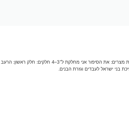
להורדת המערך כקובץ סיפור יציאת מצרים: את הסיפור אני מחלקת ל־3–4 חלקים: חלק ראשון: הרעב
כת בני ישראל לעבדים וגזרת הבנים.