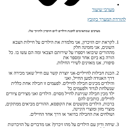
מערכי שיעור
להורדת המערך כקובץ
מערכים שמתאימים להכנת הילדים ליום הזיכרון ולתיווך שלו.
לקראת יום הזיכרון, אני מלמדת את הילדים על חיילות הצבא
השונים, אני מזמינה חלק
מההורים שיבואו ויספרו על שירותם הצבאי ומה הם עשו בו. כל
הורה בא ביום אחר ומספר את
סיפורו, אנו מאזינים לשירי החילות.
הכנת חבילות לחייליים-אני יוצרת קשר עם חייל שאני מכירה או
דרך האגודה למען החייל, ואני
והילדים מכינים חבילה לחיילים. לפעמים זו חבילה אחת כללית
שנשלחת לגדוד ולפעמים כל
ילד מכין חבילה שניתנת לחייל מסוים. הילדים ואני מצירים ציורים
לחיילים, כותבים להם
ברכות, הילדים מקשטים את הקופסא, ההורים מביאים ממתקים,
מוצרי מזון ומוצרי היגיינה,
ושולחים את החבילה בדואר או דרך אחד החיילים.
שיחה ודיון עם הילדים על מהו זיכרון? אנו מדברים על הזיכרונות