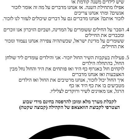
שיש לילדים משנה קודמת או
אפילו מתחילת השנה. אז אנחנו מדברים על מה זה אומר לזכור
אנשים? ומתי אנחנו צריכים
לזכור אותם? אנחנו מדברים גם על דברים שיכולים לעזור לנו לזכור.
הסבר על החילים ששומרים על המדינה, ושביום הזיכרון אנו זוכרים
ומכבדים את החיילים
ששומרים על מדינת ישראל, שכשתהיה צפירה אנחנו נעמוד ונזכור
את החיילים.
פעילות בעקבות השיר החול יזכור- אני והילדים עומדים ליד שולחן
החול, בהתחלה הילדים
לוקחים חול באגרוף כף היד ואז פותחים את היד והחול נוזל מבין
האצבעות ואז אנחנו מדברים
איך החול יכול לזכור, אנחנו מרטיבים את החול ואז הילדים
מטביעים בו את כף היד או כף
הרגל, אנו מאזינים לשיר ורוקדים לצליליו.
לקבלת מערך מלא ומוכן להדפסה בחינם מידי שבוע
הצטרפי לקבוצת הוואצאפ של הקהילה (קבוצה שקטה)