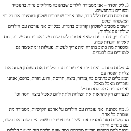
3. ליל הסדר – אני מסבירה לילדים שבחנוכה מדליקים נרות בחנוכייה
ובפורים מתחפשים.
את פסח חוגגים בליל סדר, שזה אומר שעורכים שולחן ומזמינים את כל בני
המשפחה וכולם
יושבים מסביב לשולחן וקוראים בהגדה. בכל יום אני עורכת עם הילדים
שולחן עם צלחות,
כוסות יין, צלחת פסח שאני אומרת להם שבהמשך אסביר מה יש בה, כוס
לאליהו והגדות פסח.
ומספרת מה כתוב בהגדה ומה צריך לעשות. פעילות זו מתאימה גם
לצעירים וגם לבוגרים.
4. צלחת פסח – באותו יום אני עורכת עם הילדים את השולחן ושמה את
צלחת הפסח עם
המאכלים שכתובים בה )מרור, ביצה, חרוסת, זרוע, חזרת, כרפס( אנחנו
עוברים מאכל מאכל
ואני מסבירה מה הוא מסמל.
לצעירים רק להראות את הצלחת ולתת להם לאכול ביצה, חסה וכו'.
5. מה נשתנה- אני עוברת עם הילדים על ארבע הקושיות, מסבירה מה
אומרת כל אחת
מהקושיות ואנו לומדים את השיר. עם צעירים פשוט היית שרה את השיר,
עם בוגרים הייתי
נותנת להם להוסיף קושיה משלהם במה שונה הלילה הזה משאר הלילות.