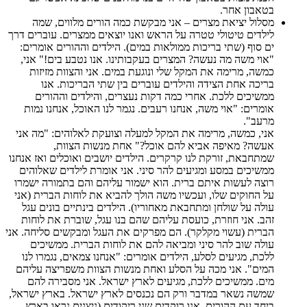
בטאבון אחר.
מסלול יציאת מצרים – אני מבקשת כמה הורים מלווים, שמה
לילדים טיטולי טטרה על הראש ואנו יוצאים ממצרים. עוברים דרך
ים סוף (שתי בריכות ממולאות במים). הילדים וההורים אומרים:
"אוי משה מה נעשה? המצרים בעקבותינו. אנו נטבע בים!" אני,
כמשה, מרימה את המקל שלי ונוגעת במים. אני והצוות מזיזות
בריכה אחת הצידה והילדים עוברים בין שתי הבריכות. אנו
ממשיכים ללכת. אחרי כמה דקות נעצרים, והילדים וההורים
אומרים: "אוי משה, אנחנו רעבים. נגמר לנו האוכל, אנחנו נמות
מרעב".
אני, כמשה, מרימה את המקל למעלה וצועקת לאלוהים: "מה אני
אעשה? מאיפה אביא להם אוכל?" אחת מנשות הצוות,
שמתחבאת, זורקת לנו קרקרים. הילדים יושבים ואוכלים ואז אנחנו
ממשיכים במסע ומגיעים להר סיני. אני אומרת לילדים שאלוהים
רוצה לעשות איתם ברית. הוא ישמור עליהם והם בתמורה ישמרו
על החוקים שלו, ועכשיו משה הולך להביא את לוחות הברית (אני
עולה על שולחן ומתחבאת מאחוריו). הילדים בינתיים בונים עגל
זהב. אני חוזרת, כועסת עליהם שהם בנו עגל, שוברת את לוחות
הברית (עשוי מקלקר). הם מפרקים את העגל ומבקשים סליחה. אני
עולה שוב להר סיני ומביאה להם את לוחות הברית. ממשיכים
ללכת, מגיעים לסלע, הילדים אומרים: "אנחנו צמאים, נגמרו לנו
המים". אני מכה על הסלע ואחת מנשות הצוות משפריצה עליהם
מים. ממשיכים ללכת, מגיעים לארץ ישראל. אני מסבירה להם
שמשה נשאר במדבר ורק הם נכנסים לארץ ישראל. בארץ ישראל,
ביחד עם ההורים, אנו רוקדים שני ריקודים (ניצנים נראו בארץ