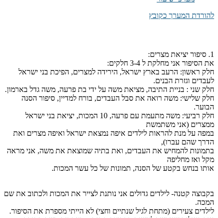
להורדת המערך כקובץ
1. סיפור יציאת מצרים:
את הסיפור אני מחלקת ל 3-4 חלקים:
חלק ראשון: הרעב בארץ ישראל, הירידה למצרים, הפיכת בני ישראל
לעבדים וגזרת הבנים.
חלק שני : בניית התיבה, מציאת משה על ידי בת פרעה, משה גדל בארמון.
חלק שלישי: משה רואה את סבל העבדים, בורח למדיין, סיפור הסנה
הבוער.
חלק רביעי: משה מתעמת עם פרעה, 10 המכות, יציאת בני ישראל
ממצרים (אני משתמשת
במפה על מנת להראות לילדים איפה נמצאת ישראל ואיפה מצרים ואת
הדרך שהם עברו),
בתמונות להמחיש את העבדים, ואת בתיה שמוצאת את משה, אני מראה
מקל ואז מחליפה
אותו בנחש בקטע של הסנה, תמונות של כל עשר המכות.
בקבוצה קטנה- לילדים גדולים אני נותנת לצייר את המכות ולכתוב את שם
המכה.
לילדים צעירים (מתחת לגיל שנתיים וחצי) לא הייתי מספרת את הסיפור.