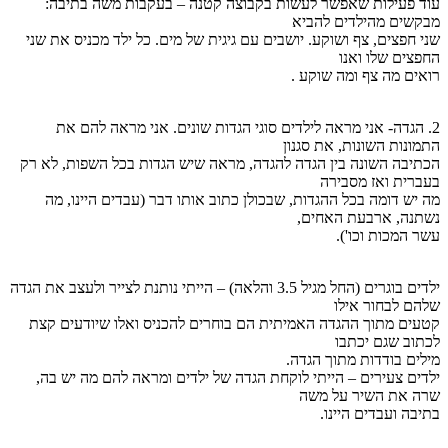
עוד פעילות שאפשר לעשות בקבוצה קטנה – בעקבות משה בתיבה:
מבקשים מהילדים להביא
שני חפצים, צף ושוקע. יושבים עם גיגית של מים. כל ילד מכניס את שני
החפצים שלו ואנו
רואים מה צף ומה שוקע .
2. הגדה- אני מראה לילדים סוגי הגדות שונים. אני מראה להם את
התמונות השונות, את סגנון
הכתיבה השונה בין הגדה להגדה, מראה שיש הגדות בכל השפות, לא רק
בעברית ואז מסבירה
מה יש דומה בכל ההגדות, שבכולן כתוב אותו דבר (עבדים היינו, מה
נשתנה, ארבעת האחים,
עשר המכות וכו').
ילדים בוגרים (החל מגיל 3.5 והלאה) – הייתי נותנת לצייר ולעצב את הגדה
שלהם לבחור אילו
קטעים מתוך ההגדה האמיתית הם בוחרים להכניס ואלו שיודעים קצת
לכתוב שגם יכתבו
מילים בודדות מתוך הגדה.
ילדים צעירים – הייתי לוקחת הגדה של ילדים ומראה להם מה יש בה,
שרה את השיר על משה
בתיבה ועבדים היינו.