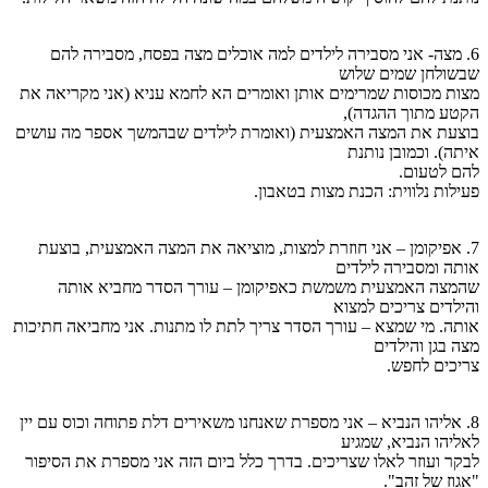
6. מצה- אני מסבירה לילדים למה אוכלים מצה בפסח, מסבירה להם
שבשולחן שמים שלוש
מצות מכוסות שמרימים אותן ואומרים הא לחמא עניא (אני מקריאה את
הקטע מתוך ההגדה),
בוצעת את המצה האמצעית (ואומרת לילדים שבהמשך אספר מה עושים
איתה). וכמובן נותנת
להם לטעום.
פעילות נלווית: הכנת מצות בטאבון.
7. אפיקומן – אני חוזרת למצות, מוציאה את המצה האמצעית, בוצעת
אותה ומסבירה לילדים
שהמצה האמצעית משמשת כאפיקומן – עורך הסדר מחביא אותה
והילדים צריכים למצוא
אותה. מי שמצא – עורך הסדר צריך לתת לו מתנות. אני מחביאה חתיכות
מצה בגן והילדים
צריכים לחפש.
8. אליהו הנביא – אני מספרת שאנחנו משאירים דלת פתוחה וכוס עם יין
לאליהו הנביא, שמגיע
לבקר ועוזר לאלו שצריכים. בדרך כלל ביום הזה אני מספרת את הסיפור
"אגוז של זהב".