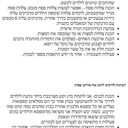
שחותכים ונותנים לילדים לקשט.
הכנת צלחת פסח – אפשר לעשות צלחת פסח מגבס, צלחת פסח
מנייר שמקשטים, לוקחים צלחת שקופה הילדים מדביקים עליה
ניירות צבעוניים או מקשטים בדרך אחרת. מדביקים עליה 6 מכסים
עם מדבקות של המאכלים בקערה.
צביעת הגדה/הכנת הגדה אישית.
הכנת צלחת למצות או בד שמכסה את המצות.
הכנת ארבעת האחים- מצלמים את הדמויות מההגדה נותנים
לילדים לצבוע ומדביקים על מקל של רופא.
הכנת חלק או את כל עשר המכות .
פעילות חשבונית – אחד מי יודע התאמת מספר לכמות.
רעיונות לדרכים לחגוג את אירועי פסח:
הכנת לבנים- אני לוקחת בוץ וקש מערבבת ביחד נותנת לילדים
לדרוך על זה להשתכשך בבוץ אחר כך הם ממלאים קופסאות
נעליים או כל קופסא מלבנית אחרת בבוץ ומחכים כמה ימים שזה
יתייבש. כשזה יבש וקשיח אני מוציאה מהקופסא והילדים בונים
מהלבנים שיצאו פירמידות וטאבון.
פעילות זו מתאימה גם לצעירים וגם לבוגרים.
הכנת מצות בטאבון שהילדים בנו מהלבנים שהכינו. אפשר גם