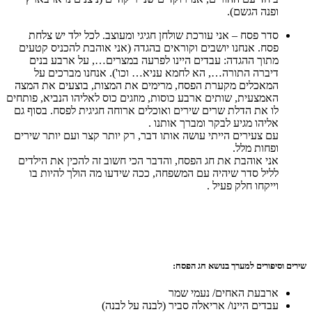
ופנה הגשם).
סדר פסח – אני עורכת שולחן חגיגי ומעוצב. לכל ילד יש צלחת
פסח. אנחנו יושבים וקוראים בהגדה (אני אוהבת להכניס קטעים
מתוך ההגדה: עבדים היינו לפרעה במצרים…, על ארבע בנים
דיברה התורה…, הא לחמא עניא… וכו'). אנחנו מברכים על
המאכלים מקערת הפסח, מרימים את המצות, בוצעים את המצה
האמצעית, שותים ארבע כוסות, מוזגים כוס לאליהו הנביא, פותחים
לו את הדלת שרים שירים ואוכלים ארוחה חגיגית לפסח. בסוף גם
אליהו מגיע לבקר ומברך אותנו .
עם צעירים הייתי עושה אותו דבר, רק יותר קצר ועם יותר שירים
ופחות מלל.
אני אוהבת את חג הפסח, והדבר הכי חשוב זה להכין את הילדים
לליל סדר שיהיה עם המשפחה, ככה שידעו מה הולך להיות בו
וייקחו חלק פעיל .
שירים וסיפורים למערך בנושא חג הפסח:
ארבעת האחים/ נעמי שמר
עבדים היינו/ אריאלה סביר (לבנה על לבנה)