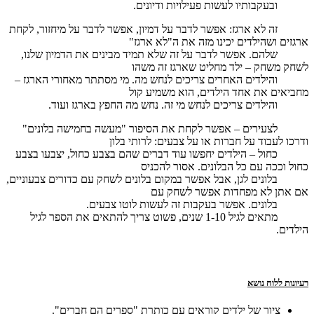
ובעקבותיו לעשות פעילויות ודיונים.
זה לא ארגז: אפשר לדבר על דמיון, אפשר לדבר על מיחזור, לקחת
ארגזים ושהילדים יכינו מזה את ה"לא ארגז"
שלהם. אפשר לדבר על זה שלא תמיד מבינים את הדמיון שלנו,
לשחק משחק – ילד מחליט שארגז זה משהו
והילדים האחרים צריכים לנחש מה. מי מסתתר מאחורי הארגז –
מחביאים את אחד הילדים, הוא משמיע קול
והילדים צריכים לנחש מי זה. נחש מה החפץ בארגז ועוד.
לצעירים – אפשר לקחת את הסיפור "מעשה בחמישה בלונים"
ודרכו לעבוד על חברות או על צבעים: לרותי בלון
כחול – הילדים יחפשו עוד דברים שהם בצבע כחול, יצבעו בצבע
כחול וככה עם כל הבלונים. אסור להכניס
בלונים לגן, אבל אפשר במקום בלונים לשחק עם כדורים צבעוניים,
אם אתן לא מפחדות אפשר לשחק עם
בלונים. אפשר בעקבות זה לעשות לוטו צבעים.
מתאים לגיל 1-10 שנים, פשוט צריך להתאים את הספר לגיל
הילדים.
רעיונות ללוח נושא
ציור של ילדים קוראים עם כותרת "ספרים הם חברים".