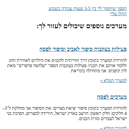
הספר שיחסוך לך בין 3-5 שעות עבודה בשבוע
תקלו עליי
מערכים נוספים שיכולים לעזור לך:
פעילות בעקבות סיפור לאביב וסיפור לפסח
להורדת המערך כקובץ דרך חווייתית להכניס את הילדים לאווירת החג
וללמד אותם את תכניו: פעילות בעקבות הספר "שלושה פרפרים" מאת
לוין קיפניס: אני מתחילה בקריאת
למערך המלא »
מערכים לפסח
להורדת המערך כקובץ סיפור יציאת מצרים: את הסיפור אני מחלקת ל־3–
4 חלקים: חלק ראשון: הרעב בארץ ישראל, הירידה למצרים, הפיכת בני
ישראל לעבדים וגזרת הבנים.
למערך המלא »