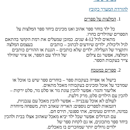
להורדת המערך כקובץ
המלצות על ספרים
כל ילד בוחר ספר אהוב ואנו מכינים ביחד ספר המלצות על
הספרים שהילדים בחרו.
מתאים לגיל 4-12 שנים. כמובן שמעלים את רמת הקושי בהתאם
לגיל וליכולת, ילדים שיודעים לכתוב – כותבים בעצמם המלצה
ותקציר של העלילה. ילדים שלא כותבים – הגננת או ההורים כותבים
המלצה, אפשר גם צילום של הילד עם הספר, או ציור שהילד
צייר בעקבות הספר.
ספרים במטבח
בישול או אפייה בעקבות ספר – בוחרים ספר שיש בו אוכל או
שמדבר על אוכל ומכינים בעקבותיו מאכל מתאים.
אליעזר והגזר- אפשר להכין עוגת גזר או סלט גזר, סלט ירקות –
להכין עם הילדים סלט, מרק דלעת.
לעולם לא אוכל עגבנייה – אפשר להכין מאכל עם עגבניות,
דוגמאות לספרים נוספים: האריה שאהב תות, משפחה מיוחדת
במינה, חרוזים טעימים, אתי ספגטי, תירס חם.
עם הגדולים אפשר שכל ילד יביא מאכל שאהוב אצלו בבית ולהכין
ביחד ספר מתכונים, או גם לקחת ספר של
ילדים גדולים יותר שמוזכרים בו מאכלים.