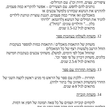
ציפורים, עצים, חיות וכו'). עם הגדולים-
נותנים להם לחפש. עם הצעירים – אפשר להקריא כמה פעמים,
להדגיש את הנושא שבחרנו (למשל צבעים או
מאכלים) ואז אחרי כמה פעמים, הגננת עוצרת ונותנת לילדים
להגיד את המילים של הנושא (לדוגמא: "לרותי
בלון…" והילדים עונים: "כחול").
מתאים לגיל 1.5-12 שנים.
משחק לשולחן בעקבות ספר
משחק של התאמת מאכלים / התאמת כמות למספר בעקבות
הזחל הרעב (לעשות רצף של כל המאכלים
שהזחל אכל לפי הימים, למשל). משחקי צבעים בעקבות חמישה
בלונים, משחק זיכרון על פי ספר וכו'.
מתאים לגיל 2.5-6 שנים.
משחק תחרותי עם ספר
תחרות – ללכת עם ספר על הראש מי מגיע ראשון לקצה השני של
החדר (המשחק האהוב עלי בתור ילדה).
מתאים לגיל 4-9 שנים.
משחק קובייה
לוקחים קובייה ושמים על כל פאה תמונה של חפץ או דמות.
הילדים צריכים להביא הכי מהר ספר שיש בו את