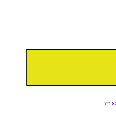
א רק)