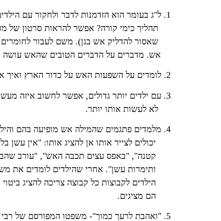
1. ל"ג בעומר הוא הזדמנות לדבר ולחקור עם הילדים על האש, להתחיל מלחקור מהי אש? איזה
תהליך כימי קורה? אפשר להראות סרטון של מדורה
שאסור להדליק אש בגן). משם לעבור לחומרים דלי
אש. מדברים על הדברים הטובים שהאש עושה ומ
2. לומדים על השפעות האש על כדור הארץ ואיך אנחנו כבני אדם יכולים לשמור על כדור הארץ.
3. עם ילדים יותר גדולים, אפשר לחשוב איזה מעשים רעים שאני עושה אני יכול לשרוף באש ואז
לא לעשות אותו יותר.
4. מלמדים פתגמים שהמילה אש מופיעה בהם והילדים לומדים גם מה משמעות הפתגם וגם
יכולים לצייר אותו אן להציג אותו: "אין עשן בל
קטנה", "באפס עצים תכבה האש", "עורב שהביא 
ותימרות עשן". אחרי שהילדים לומדים את משמ
הילדים לקבוצות כל קבוצה צריכה להציג ביטוי ע
הם מציגים.
5. "ואהבת לרעך כמוך"- משפטו המפורסם של רבי עקיבא. מדברים עם הילדים על המשפט מה