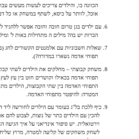
הכוונה בו, והילדים צריכים לעשות מעשים עבו
אוכל, לוותר על כיסא, לשתף במשחק או כל דב
6. עם ילדים בגן טרום חובה וחובה אפשר ללהגיד להם לחלק את המילה מדורה להברות. כמה
הברות יש בה? מילים ה מתחילות באות ל' ומילים
7. שאלות חשבוניות עם אלמנטים הקשורים לחג (במדורה היו 4 תפוחי אדמה דני אכל אחד כמה
תפוחי אדמה נשארו במדורה?).
8. משחק קבוצתי – מחלקים את הילדים לשתי קבוצות. מכינים איתם מעיתונים וני רות כסף
תפוחי אדמה בכאילו וקושרים חוט בין עץ לעץ.
התפוחי האדמה בין שתי הקבוצות, הילדים מתחי
המטרה: להיפטר מתפוחי האדמה.
9. כיף ללכת בל"ג בעומר עם הילדים לחורשה ליד הגן לבנות שם אוהל ולעשות יום אינדיאנים-
להכין עם הילדים כתר של נוצות, לצבוע להם את 
וירטואלית. יש סיפור אינדיאני על איך הגיעה האש
לשחק משחקים של קליעה למטרה, מרוץ שליחים