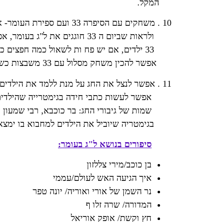
המקל.
10 . משחקים עם הסיפרה 33 ועם ספירת העומר- אפשר לספור ביחד עם הילדים את הימים
ולראות שביום ה 33 חוגגים את ל"ג בעומר, אפשר לבקש מהילדים לאסוף 33 חפצים אם יש בגן
33 ילדים, אם יש פח ות לשאול כמה חפצים כל אחד יצטרך להביא כדי שיהיו 33 חפצים בגן.
אפשר להכין משחק מסלול עם 33 משבצות כשבכל משבצת שמופיעה בה הספרה 3 יש משימה (3,13,23,33).
11 . אפשר לנצל את החג על מנת ללמד את הילדים גימטרייה- לכל אות יש מספר ו 33 יוצא ל"ג.
אפשר לעשות כתבי חידה בגימטרייה שהילדים צ
שמות של גיבורי החג: בר כוכבא, רבי שמעון בר י
בגימטריה שיוביל את הילדים למחבוא בו ימצאו 
סיפורים בנושא ל"ג בעומר:
בן כוכב/מירי צללזון
איך הגיעה האש לעולם/עממי
נר השמן של אורי ואוריה/ יונה טפר
המדורה/ שרה זלו ף
חץ וקשת/ אופק אוריאל