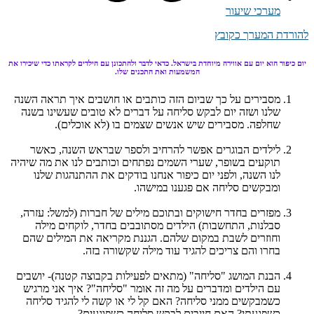
מערכי שיעור
להורדת המערך כקובץ
יום כיפור הוא יום עם אווירה מיוחדת בישראל. כדאי לדבר ולהתכונן עם הילדים לקראתו כדי שיכירו את
המשמעות ואת התכנים שלו.
מסבירים על כך שביום הזה כותבים או חושבים איך תראה השנה
שלנו ושזה יום לבקש סליחה על דברים לא טובים שעשינו בשנה
שחלפה. מסבירים שיש אנשים שצמים בו (לא אוכלים).
לילדים הבוגרים אפשר להרחיב ולספר שבראש השנה, כאשר
תוקעים בשופר, שערי השמים נפתחים וכותבים לנו את מה שיהיה
לנו השנה, ולפני יום כיפור אנחנו בודקים את ההתנהגות שלנו
ומבקשים סליחה אם פגענו במישהו.
מפזרים בחדר חישוקים ובתוכם מילים של חברות (למשל: עזרה,
סבלנות, התחשבות) הילדים מסתובבים בחדר, לוקחים מילה
וחוזרים לשבת במקום שלהם. הגננת מקריאה את המילים שהם
בחרו והם צריכים להגיד עוד מילה שקשורה בזה.
הבנת המושג "סליחה" (מתאים לפעילות בקבוצה קטנה)- יושבים
עם הילדים ומדברים על מה זה אומר "סליחה"? איך אני מרגיש
כשמבקשים ממני סליחה? האם קל לי או קשה לי להגיד סליחה
כשפגעתי? האם חייבים לבקש סליחה כשפוגעים?