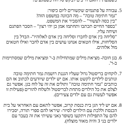
עבודה על פתגמים שקשורים ליום כיפור:
"גמר חתימה טובה" – מה הכוונה במשפט הזה?
"בין כסה לעשור" – להסביר את המשפט.
"בספר החיים תכתבו ותחתמו אמן כן יהי רצון" – הסבר הפתגם
ושיחה עליו.
"סליחה בין אדם לחברו וסליחה בין אדם לאלוהיו"- הבדל בין
הסליחות, אילו חטאים אנחנו עושים בין אדם לחבר ואילו חטאים
מול אלוהים.
בגן חובה- מציאת מילים שמתחילות ב-י' ומציאת מילים שמסתיימות
ב-ר'.
לוקחים בריסטול גדול שעליו הגננת רושמת גמר חתימה טובה
ונותנים לילדים לקשט אותו. אם יש ילדים שיודעים לכתוב אז הם
כותבים "גמר חתימה טובה" ותולים את זה על לוח בגן. אפשר גם
לצלם את כל הילדים מתחת לבריסטול ולשלוח להורים (פעילות זו
אפשר לעשות גם עם ילדים צעירים).
אם יש ליד הגן בית כנסת קרוב, אפשר לתאם עם האחראי על בית
הכנסת וללכת עם הילדים לסיור- שיראו להם ספרי תורה, יסבירו
להם על התפילות ויתקעו בשופר (אני עשיתי את זה בעבר עם
ילדים בני 3 והיה מאוד מוצלח).