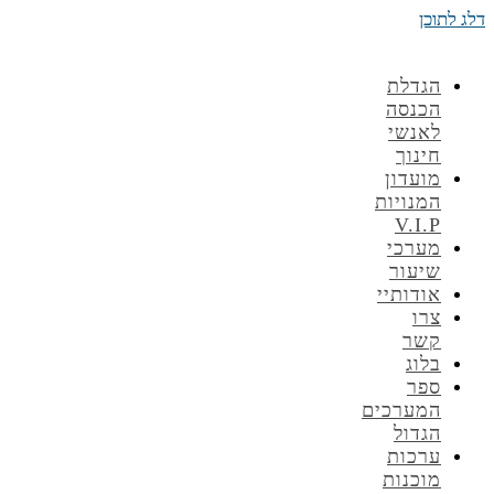
דלג לתוכן
הגדלת
הכנסה
לאנשי
חינוך
מועדון
המנויות
V.I.P
מערכי
שיעור
אודותיי
צרו
קשר
בלוג
ספר
המערכים
הגדול
ערכות
מוכנות