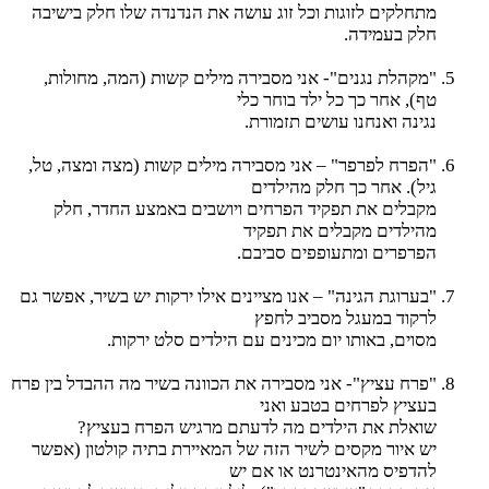
מתחלקים לזוגות וכל זוג עושה את הנדנדה שלו חלק בישיבה
חלק בעמידה.
"מקהלת נגנים"- אני מסבירה מילים קשות (המה, מחולות,
טף), אחר כך כל ילד בוחר כלי
נגינה ואנחנו עושים תזמורת.
"הפרח לפרפר" – אני מסבירה מילים קשות (מצה ומצה, טל,
גיל). אחר כך חלק מהילדים
מקבלים את תפקיד הפרחים ויושבים באמצע החדר, חלק
מהילדים מקבלים את תפקיד
הפרפרים ומתעופפים סביבם.
"בערוגת הגינה" – אנו מציינים אילו ירקות יש בשיר, אפשר גם
לרקוד במעגל מסביב לחפץ
מסוים, באותו יום מכינים עם הילדים סלט ירקות.
"פרח עציץ"- אני מסבירה את הכוונה בשיר מה ההבדל בין פרח
בעציץ לפרחים בטבע ואני
שואלת את הילדים מה לדעתם מרגיש הפרח בעציץ?
יש איור מקסים לשיר הזה של המאיירת בתיה קולטון (אפשר
להדפיס מהאינטרנט או אם יש