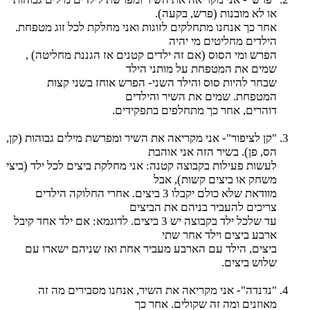
או לא מובנות (פרש, בקעה).
אחר כך אנחנו מתחלקים לזוגות ואני מחלקת לכל זוג מטפחת.
הילדים מחליטים מי יהיה
הפרש ומי הסוס (אם זה ילדים קטנים אז הגננת מחליטה) ,
שמים את המטפחת על מותני הילד
שבחר להיות סוס והילד השני- הפרש אוחז בשני קצות
המטפחת. שמים את השיר והילדים
דוהרים, אחר כך מתחלפים בתפקידים.
"קן לציפור"- אני מקריאה את השיר ומפרשת מילים גבוהות (קן,
הס, פן). בשיר הזה אני אוהבת
לעשות פעילות בקבוצה קטנה: אני מחלקת ביצים לכל ילד (ביצי
משחק או ביצים קשות), אבל
מוודאת שלא כולם יקבלו 3 ביצים. אחרי החלוקה הילדים
צריכים להעביר בניהם את הביצים
עד שלכל ילד בקבוצה יש 3 ביצים. לדוגמא: אם ילד אחד קיבל
ארבע ביצים וילד אחר שתי
ביצים, הילד עם הארבע מעביר אחת ואז שניהם ישארו עם
שלוש ביצים.
"נדנדה"- אני מקריאה את השיר, אנחנו מסבירים מה זה
מאוזנים ומה זה שקולים. אחר כך