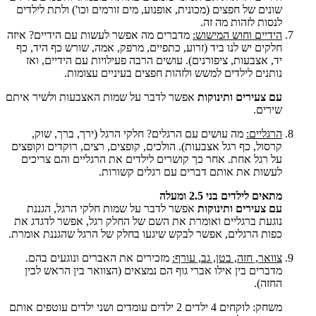
שונים של חפצים (מכונית, אופנוע, מים זורמים וכו') ולתת לילדים
לנסות לזהות מה זה.
הידיים וחוש המישוש:
מדברים מה אפשר לעשות עם הידיים? איזה
חלקים יש לנו ביד (זרוע, כתפיים, מרפק, אמה, שורש כף היד, כף
יד, אצבעות, ציפורנים). עושים הרבה פעילויות עם הידיים, ואז
נותנים לילדים למשש ולזהות חפצים בעיניים עצומות.
עם צעירים ותינוקות
אפשר לדבר על שמות האצבעות ולשיר איתם
שירים.
הרגליים:
מה עושים עם הרגלים? חלקי הרגל (ירך, ברך, שוק,
קרסול, כף רגל אצבעות). הולכים, קופצים, רצים, רוקדים וקופצים
על רגל אחת. אחר כך קושרים לילדים את הרגליים והם צריכים
לעשות את אותם דברים עם רגלים קשורות.
מתאים לילדים בני 2.5 ומעלה
עם צעירים ותינוקות
אפשר לדבר על שמות חלקי הרגל, הגננת
נוגעת ברגליים ואומרת את השם של החלק רגל, אפשר לדגדג את
כפות הרגלים, אפשר לבקש שיגעו בחלק של הרגל שהגננת אומרת.
צוואר, חזה, בטן, גב, עורף:
מזכירים את האברים ונוגעים בהם.
מדברים בין אילו אברי גוף הם נמצאים (הצוואר בין הראש לבין
החזה).
משחק: לוקחים 4 ילדים 2 ילדים עומדים ושני ילדים עוטפים אותם