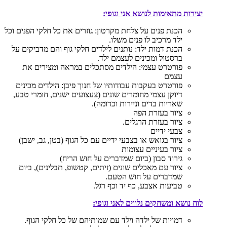
יצירות מתאימות לנושא אני וגופי:
הכנת פנים על צלחת מקרטון: גוזרים את כל חלקי הפנים וכל
ילד מרכיב לו פנים משלו.
הכנת דמות ילד: נותנים לילדים חלקי גוף והם מדביקים על
ברסטול ומכינים לעצמם ילד.
פורטרט עצמי: הילדים מסתכלים במראה ומצירים את
עצמם
פורטרט בעקבות עבודותיו של חנוך פיבן: הילדים מכינים
דיוקן עצמי מחומרים שונים (צעצועים ישנים, חומרי טבע,
שאריות בדים וניירות וכדומה).
ציור בעזרת הפה
ציור בעזרת הרגלים.
צבעי ידיים
ציור בגואש או בצבעי ידיים עם כל הגוף (בטן, גב, ישבן)
ציור בעיניים עצומות
גירוד סבון (ביום שמדברים על חוש הריח)
ציור עם מאכלים שונים (זיתים, קטשופ, תבלינים), ביום
שמדברים על חוש הטעם.
טביעות אצבע, כף יד וכף רגל.
לוח נושא ומשחקים נלווים לאני וגופי:
דמויות של ילדה וילד עם שמותיהם של כל חלקי הגוף.