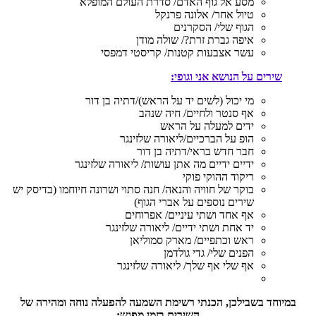
מסע אל גוף האדם/ סדרת העולם המופלא
טיול אחר/ אלונה פרנקל
הגוף שלי/ הסקרנים
איפה גברת זרת?/ שולה מודן
עשר אצבעות קטנות/ קריסטי דמפסי
שירים על הנושא אני וגופי:
מי יכול (לשים יד על הראש)/דתיה בן דור
אף סנטר ולחיים/ חיה שנהב
ידים למעלה על הראש
הופ על הברכיים/ליאורה שלזינגר
חבר חדש בראי/דתיה בן דור
ידיים ידיים מה אתן עושות/ ליאורה שלזינגר
ריקוד ההוקי פוקי
בוקר של חוויה והנאה/ חנה סתוי ושרונה חיוחמו (בדיסק יש
שירים נוספים על אברי הגוף)
אף אחד ושתי עיניים/ אפרוחים
יד אחת ושתי ידיים/ ליאורה שלזינגר
ראש וכתפיים/ מארק סמוליאן
הפנים שלי/ גדי גולדמן
אף שלי אף שלך/ ליאורה שלזינגר
במיוחד בשבילכן, הכנתי רשימת השמעה להפעלה נוחה ומהירה של
השירים בזמן מפגש: