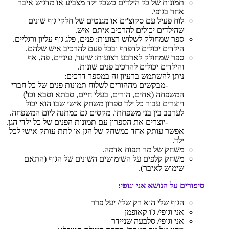
תמונות של כל הילדים כשכל ילד מצביע או מדגיש איבר
אחר בגופי.
לוח פעיל עם סקוצ'ים או מגנטים של חלקי גוף שונים
שהילדים יכולים להרכיב איתם איש.
ספר שמחולק לשלוש רצועות: פנים, פלג גוף עליון ורגליים.
הילדים יכולים לדפדף ובכל פעם להרכיב איש שלהם.
ספר שמחולק לארבע רצועות: שיער, עיניים, פה, אף
והילדים יכולים להרכיב פנים שונות.
ניתן להשתמש ברעיון זה במספר דרכים:
-מבקשים מההורים לשלוח תמונות פנים של כל חברי
המשפחה (אחים, הורים, בעלי חיים, סבתא וסבא וכו')
ויוצרים עבור כל ילד ספרון משחק אישי שבו הוא יכול
לערבב בין בני משפחתו. מקסים גם כמתנה ליום המשפחה.
-יוצרים את הספרון עם תמונות הפנים של כל ילדי הגן.
אפשר עותק אחד כמשחק של הגן או לתת עותק אישי לכל
ילד.
משחק של מר תפוח אדמה.
משחק קלפים על השימושים השונים של הגוף (התאם
שימוש לאיבר).
סיפורים על הנושא אני וגופי:
הגוף שלי הוא רק שלי/ יעל פרר
אני וגופי/ ג'ו קאופמן
אני וגופי/ סלבעה שניידר