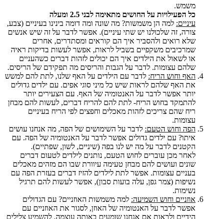
משמש.
כל הפעילויות על החושים מתאימה לבני 2.5 ומעלה
עיניים:
למה הן משמשות? מה שונה ומה דומה בינינו בעיניים (צבע,
צורה, זה שלכולנו יש שתי עיניים). אפשר לדבר על זה שיש אנשים
שלא רואים ולהסביר איך הם קוראים ומסתדרים, אחרים
שמרכיבים משקפיים בשביל לראות, אפשר לעשות בדיקות ראיה
או לשאול את הילדים איך הם יכולים לזהות דברים כשהעניים
שלהם עצומות. לדבר על הגבות והריסים מה תפקידם של הריסים.
האף וחוש הריח:
לדבר עם הילדים על האף שלנו, לתת להם למשש
את האף שלהם לראות שיש כל מיני סוגי אפים. עם ילדים גדולים
יותר אפשר לדבר על האנטומיה של האף. עם הצעירים יותר
להתמקד בחוש הריח- לתת להם להריח דברים, לעשות להם מבחן
ריח שהם צריכים לזהות מאכלים וחפצים לפי הריח בעיניים
עצומות.
הפה וחוש הטעם:
לדבר על השימושים של הפה, מה אנחנו עושים
איתו? עם ילדים גדולים אפשר לדבר על האנטומיה של הפה. עם
הקטנים לדבר על מה יש לנו בפה (שיניים, לשון, שפתיים).
לאחר מכן עוברים לחוש הטעם, נותנים לילדים לטעום דברים
שונים ועושים להם מבחן טעימה עיוורת שבו הם מזהים מאכלים
בעניים עצומות. אפשר לתת לילדים להזיז דברים בעזרת הפה עם
נשיפות (צמר גפן, עלה בועות סבון), אפשר לעשות להם תרגיל
נשימות.
אוזניים וחוש השמיעה:
למה משמשות האוזניים? עם הגדולים
אפשר לדבר על האנטומיה של האוזן, לסגור את האוזניים עם
הידיים ולראות אם אנחנו שומעים באותה עוצמה. להשמיע צלילים