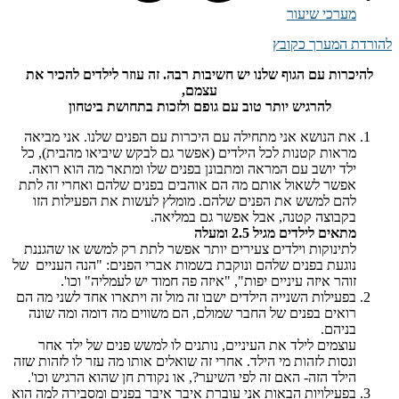
מערכי שיעור
להורדת המערך כקובץ
להיכרות עם הגוף שלנו יש חשיבות רבה. זה עוזר לילדים להכיר את
עצמם,
להרגיש יותר טוב עם גופם ולזכות בתחושת ביטחון
את הנושא אני מתחילה עם היכרות עם הפנים שלנו. אני מביאה
מראות קטנות לכל הילדים (אפשר גם לבקש שיביאו מהבית), כל
ילד יושב עם המראה ומתבונן בפנים שלו ומתאר מה הוא רואה.
אפשר לשאול אותם מה הם אוהבים בפנים שלהם ואחרי זה לתת
להם למשש את הפנים שלהם. מומלץ לעשות את הפעילות הזו
בקבוצה קטנה, אבל אפשר גם במליאה.
מתאים לילדים מגיל 2.5 ומעלה
לתינוקות וילדים צעירים יותר אפשר לתת רק למשש או שהגננת
נוגעת בפנים שלהם ונוקבת בשמות אברי הפנים: "הנה העניים של
זוהר איזה עיניים יפות", "איזה פה חמוד יש לעמליה" וכו'.
בפעילות השנייה הילדים ישבו זה מול זה ויתארו אחד לשני מה הם
רואים בפנים של החבר שמולם, הם משווים מה דומה ומה שונה
בניהם.
עוצמים לילד את העיניים, נותנים לו למשש פנים של ילד אחר
ונסות לזהות מי הילד. אחרי זה שואלים אותו מה עזר לו לזהות שזה
הילד הזה- האם זה לפי השיער?, או נקודת חן שהוא הרגיש וכו'.
בפעילויות הבאות אני עוברת איבר איבר בפנים ומסבירה למה הוא