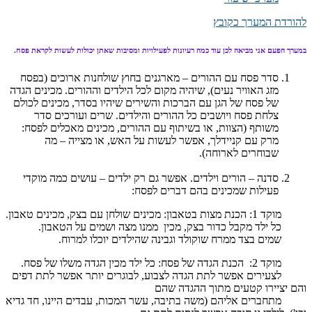
להורדת המערך כקובץ
במערך הפעם אני מביאה לכן עוד כמה רעיונות לפעילויות ומסיבות שאתן יכולות לעשות לקראת פסח.
סדר פסח עם ההורים – מארגנים בחוץ שולחנות ארוכים (בפסח
מזג האוויר נעים), שיהיה מקום לכל הילדים וההורים. מכינים הגדה
של פסח של הגן עם הברכות והשירים שיהיו בסדר, מכינים לכולם
צלחת פסח ויושבים כל ההורים והילדים. שרים ועורכים סדר
משותף (הצוות, או בשיתוף עם ההורים, מכינים מאכלים לפסח:
מרק עם קניידלך, אפשר לעשות על האש, או מצייה – מה
שבוחרים לארוחה).
סדנה – הורים וילדים. אפשר גם רק ילדים – עושים כמה מוקדי
פעילות שמכינים בהם דברים לפסח:
מוקד 1: הכנת מצות בטאבון: מכינים שולחן עם בצק, מכינים טאבון.
כל ילד מקבל כדור בצק, מכין ממנו מצה ושמים על הטאבון.
שמים בצד ממרח שוקולד וגבינה שהילדים יוכלו למרוח.
מוקד 2: הכנת הגדה של פסח: כל ילד מכין הגדה משלו של פסח.
לצעירים אפשר לתת הגדה לצבוע, לבוגרים יותר אפשר לתת דפים
והם יציירו קטעים מתוך ההגדה שהם
מתחברים אליהם (משה בתיבה, עשר המכות, עבדים היינו, חד גדיא