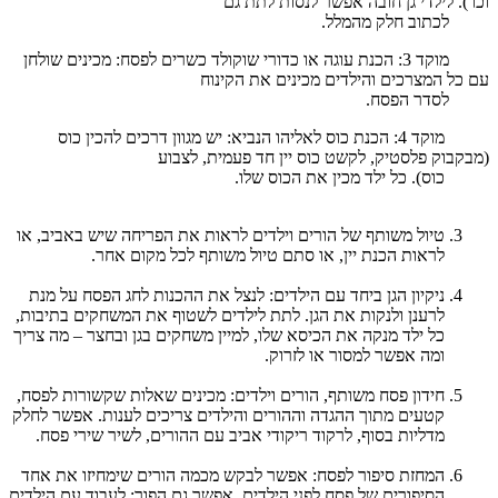
וכו'). לילדי גן חובה אפשר לנסות לתת גם
לכתוב חלק מהמלל.
מוקד 3: הכנת עוגה או כדורי שוקולד כשרים לפסח: מכינים שולחן
עם כל המצרכים והילדים מכינים את הקינוח
לסדר הפסח.
מוקד 4: הכנת כוס לאליהו הנביא: יש מגוון דרכים להכין כוס
(מבקבוק פלסטיק, לקשט כוס יין חד פעמית, לצבוע
כוס). כל ילד מכין את הכוס שלו.
טיול משותף של הורים וילדים לראות את הפריחה שיש באביב, או
לראות הכנת יין, או סתם טיול משותף לכל מקום אחר.
ניקיון הגן ביחד עם הילדים: לנצל את ההכנות לחג הפסח על מנת
לרענן ולנקות את הגן. לתת לילדים לשטוף את המשחקים בתיבות,
כל ילד מנקה את הכיסא שלו, למיין משחקים בגן ובחצר – מה צריך
ומה אפשר למסור או לזרוק.
חידון פסח משותף, הורים וילדים: מכינים שאלות שקשורות לפסח,
קטעים מתוך ההגדה וההורים והילדים צריכים לענות. אפשר לחלק
מדליות בסוף, לרקוד ריקודי אביב עם ההורים, לשיר שירי פסח.
המחזת סיפור לפסח: אפשר לבקש מכמה הורים שימחיזו את אחד
הסיפורים של פסח לפני הילדים. אפשר גם הפוך: לעבוד עם הילדים