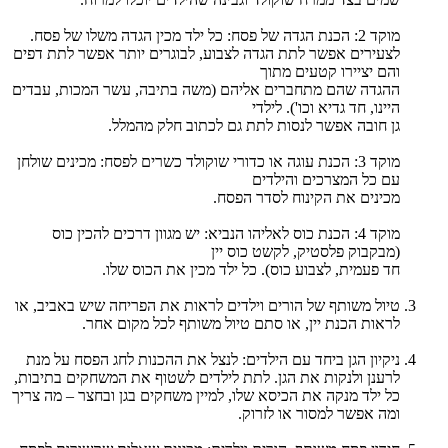
מוקד 2: הכנת הגדה של פסח: כל ילד מכין הגדה משלו של פסח.
לצעירים אפשר לתת הגדה לצבוע, לבוגרים יותר אפשר לתת דפים
והם יציירו קטעים מתוך
ההגדה שהם מתחברים אליהם (משה בתיבה, עשר המכות, עבדים
היינו, חד גדיא וכו'). לילדי
גן חובה אפשר לנסות לתת גם לכתוב חלק מהמלל.
מוקד 3: הכנת עוגה או כדורי שוקולד כשרים לפסח: מכינים שולחן
עם כל המצרכים והילדים
מכינים את הקינוח לסדר הפסח.
מוקד 4: הכנת כוס לאליהו הנביא: יש מגוון דרכים להכין כוס
(מבקבוק פלסטיק, לקשט כוס יין
חד פעמית, לצבוע כוס). כל ילד מכין את הכוס שלו.
טיול משותף של הורים וילדים לראות את הפריחה שיש באביב, או
לראות הכנת יין, או סתם טיול משותף לכל מקום אחר.
ניקיון הגן ביחד עם הילדים: לנצל את ההכנות לחג הפסח על מנת
לרענן ולנקות את הגן. לתת לילדים לשטוף את המשחקים בתיבות,
כל ילד מנקה את הכיסא שלו, למיין משחקים בגן ובחצר – מה צריך
ומה אפשר למסור או לזרוק.